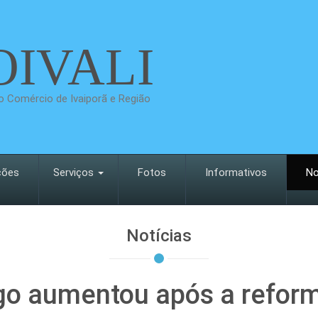
OIVALI
 Comércio de Ivaiporã e Região
ções
Serviços
Fotos
Informativos
No
Notícias
o aumentou após a reforma