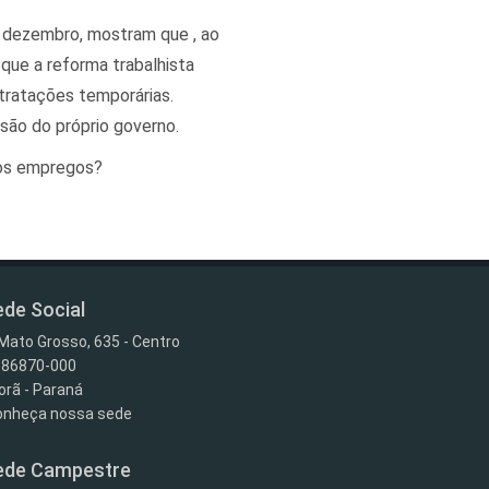
 dezembro, mostram que , ao
que a reforma trabalhista
tratações temporárias.
são do próprio governo.
ovos empregos?
de Social
Mato Grosso, 635 - Centro
 86870-000
porã - Paraná
nheça nossa sede
de Campestre