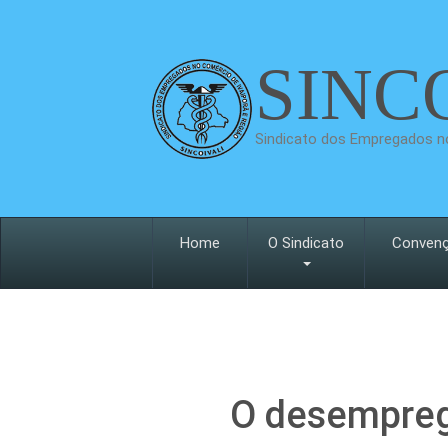
SINC
Sindicato dos Empregados no
Home
O Sindicato
Conven
O desempreg