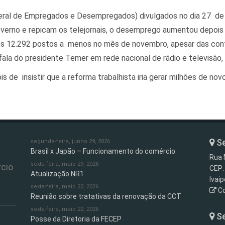
ral de Empregados e Desempregados) divulgados no dia 27 de
governo e repicam os telejornais, o desemprego aumentou depois 
tos 12.292 postos a menos no mês de novembro, apesar das con
la do presidente Temer em rede nacional de rádio e televisão, 
is de insistir que a reforma trabalhista iria gerar milhões de n
Se
segunda-feira, junho 29, 2026
Brasil x Japão – Funcionamento do comércio.
Rua 
sexta-feira, maio 29, 2026
cio
CEP:
Atualização NR1
Ivai
sexta-feira, maio 22, 2026
Co
Reunião sobre tratativas da renovação da CCT
sexta-feira, maio 22, 2026
Se
Posse da Diretoria da FECEP