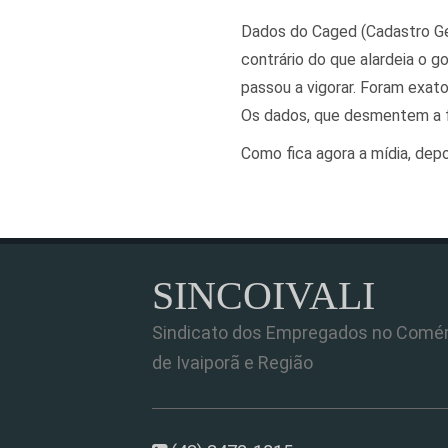
Dados do Caged (Cadastro Ge
contrário do que alardeia o 
passou a vigorar. Foram exa
Os dados, que desmentem a fa
Como fica agora a mídia, depo
SINCOIVALI
Sindicato dos Empregados no Comér
de Ivaiporã e Região