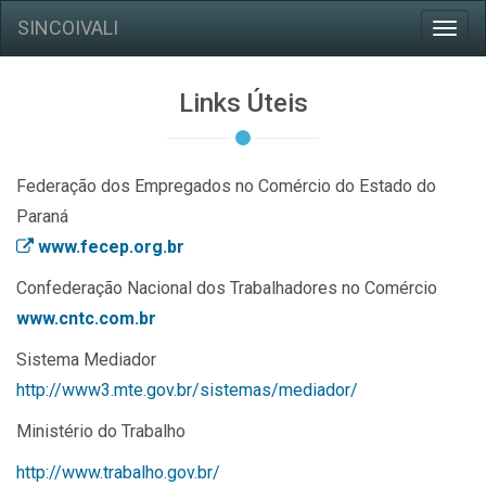
SINCOIVALI
Toggl
navig
Links Úteis
Federação dos Empregados no Comércio do Estado do
Paraná
www.fecep.org.br
Confederação Nacional dos Trabalhadores no Comércio
www.cntc.com.br
Sistema Mediador
http://www3.mte.gov.br/sistemas/mediador/
Ministério do Trabalho
http://www.trabalho.gov.br/