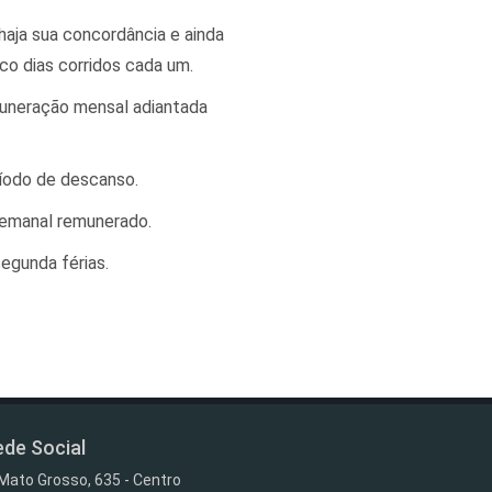
haja sua concordância e ainda
co dias corridos cada um.
emuneração mensal adiantada
ríodo de descanso.
 semanal remunerado.
egunda férias.
de Social
Mato Grosso, 635 - Centro