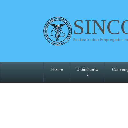
SINC
Sindicato dos Empregados no
Home
O Sindicato
Conven