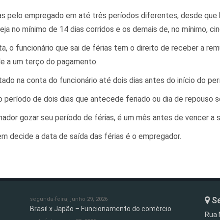
as pelo empregado em até três períodos diferentes, desde que 
ja no mínimo de 14 dias corridos e os demais de, no mínimo, cin
ta, o funcionário que sai de férias tem o direito de receber a r
ale a um terço do pagamento.
tado na conta do funcionário até dois dias antes do início do pe
 no período de dois dias que antecede feriado ou dia de repouso
hador gozar seu período de férias, é um mês antes de vencer a s
 decide a data de saída das férias é o empregador.
Se
segunda-feira, junho 29, 2026
Brasil x Japão – Funcionamento do comércio.
Rua 